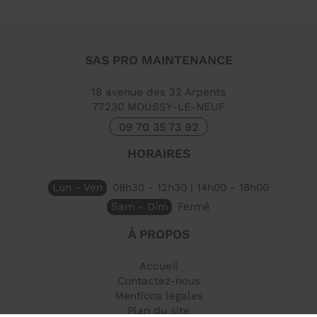
SAS PRO MAINTENANCE
18 avenue des 22 Arpents
77230
MOUSSY-LE-NEUF
09 70 35 73 92
HORAIRES
Lun - Ven
08h30 - 12h30 | 14h00 - 18h00
Sam - Dim
Fermé
À PROPOS
Accueil
Contactez-nous
Mentions légales
Plan du site