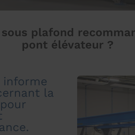
r sous plafond recomman
pont élévateur ?
 informe
cernant la
 pour
t
rance.