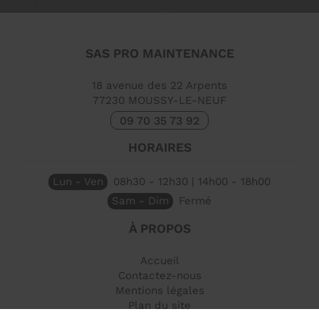
SAS PRO MAINTENANCE
18 avenue des 22 Arpents
77230
MOUSSY-LE-NEUF
09 70 35 73 92
HORAIRES
Lun - Ven
08h30 - 12h30 | 14h00 - 18h00
Sam - Dim
Fermé
À PROPOS
Accueil
Contactez-nous
Mentions légales
Plan du site